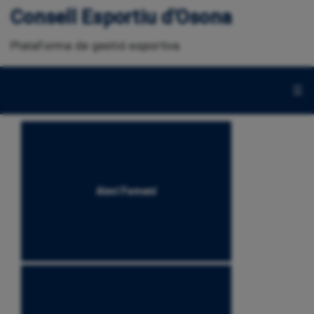
Consell Esportiu d'Osona
Plataforma de gestió esportiva
☰
Aleví Femení