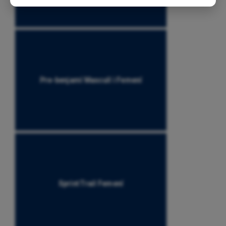
Pre-benjamí Masculí i Femení
Sprint Trail Femení